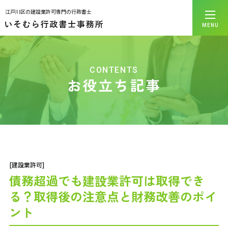
江戸川区の建設業許可専門の行政書士
MENU
MENU
トップページ
事務所案内
CONTENTS
代表プロフィール
お役立ち記事
サービス案内
お役立ち記事
お問合せ
プライバシーポリシー
[建設業許可]
債務超過でも建設業許可は取得でき
る？取得後の注意点と財務改善のポイ
ント
CONTACT