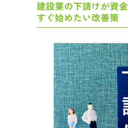
建設業の下請けが資金
すぐ始めたい改善策
LI
友だち登録
東京都：
対応地域
江戸川区・葛飾区・台