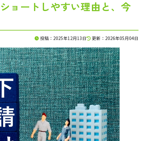
ショートしやすい理由と、今
CONTACT
お問合せ
ご質問やご相談がございましたら、お気軽にお問合せください
投稿：2025年12月13日
更新：2026年05月04日
専門スタッフが丁寧に対応いたします。
NEから相談する
メールから
後お問合せください。
24時間365
東区・墨田区・江東区・足立区・荒川区