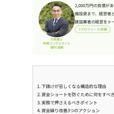
2,000万円の負債
備投資まで、経営者
建設業者の経営をト
プロフィール詳細
行政書士
財務コンサルタント
磯村 威暢
1.
下請けが苦しくなる構造的な理由
2.
資金ショートを防ぐために何をすべ
3.
実務で押さえるべきポイント
4.
資金繰り改善3つのアクション